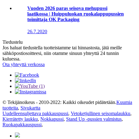
Vuoden 2026 paras seisova mehupussi
laatikossa | Huippuluokan ruokalappupussien
toimittaja OK Packaging
26.7.2020
Tiedustelu
Jos haluat tiedustella tuotteistamme tai hinnastosta, jätä meille
sähköpostiosoitteesi, niin otamme sinuun yhteyttä 24 tunnin
kuluessa.
Ota yhteyttä verkossa
© Tekijänoikeus - 2010-2022: Kaikki oikeudet pidätetään.
Kuumia
tuotteita
,
Sivukartta
Uudelleensuljettava pakkauspussi
,
Vetoketjullinen seisomalaukku
,
Kierrätetty laukku
,
Nokkapussi
,
Stand Up -pussien valmistus
,
Ruokapakkauspussi
,