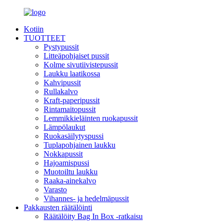
Kotiin
TUOTTEET
Pystypussit
Litteäpohjaiset pussit
Kolme sivutiivistepussit
Laukku laatikossa
Kahvipussit
Rullakalvo
Kraft-paperipussit
Rintamaitopussit
Lemmikkieläinten ruokapussit
Lämpölaukut
Ruokasäilytyspussi
Tuplapohjainen laukku
Nokkapussit
Hajoamispussi
Muotoiltu laukku
Raaka-ainekalvo
Varasto
Vihannes- ja hedelmäpussit
Pakkausten räätälöinti
Räätälöity Bag In Box -ratkaisu