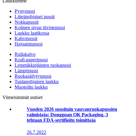
Laukkumme
Pystypussi
Litteäpohjaiset pussit
Nokkapussit
Kolmen sivun tiivistepussi
Laukku laatikossa
Kahvipussit
Hajoamispussi
Rullakalvo
Kraft-paperipussi
Lemmikkieläinten ruokapussi
Lämpöpussi
Ruokasäilytyspussi
Tuplapohjainen laukku
Muotoiltu laukku
Viimeisimmät uutiset
Vuoden 2026 suosituin vauvanruokapussien
valmistaja: Dongguan OK Packaging, 3
tehtaan FDA-sertifioitu toimittaja
26.7.2022