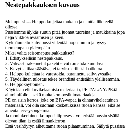
Nestepakkauksen kuvaus
Mehupussi --- Helppo kuljettaa mukana ja nauttia liikkeellä
ollessa
Pussiemme älykäs suutin pitää juomat tuoreina ja maukkaina jopa
neljä viikkoa avaamisen jälkeen.
Kylmäuutettu kahvipussi viilentää nopeammin ja pysyy
tuoreempana pidempään
Miksi valita seisomapussipakkaukset?
1. Edistyksellisin nestepakkaus.
2. Vahvasti rakennetut paketit eivät romahda kuin lasi
3. Kevyt ja tilaa säästävä, ei tarvitse erillistä laatikkoa.
4. Helppo kuljettaa ja varastoida, parannettu säilyvyysaika.
5. Täydellinen tulostus tekee brändistä entistäkin ylellisemmän.
6. Helppokäyttöinen.
Käytetään elintarvikelaatuista materiaalia, PET/AL/NY/PE:tä ja
alumiinifoliota sekä muita komposiittimateriaaleja.
PE on sisin kerros, joka on BPA-vapaa ja elintarvikelaatuinen
materiaali, voi olla suoraan kosketuksissa ruoan kanssa, eikä se
aiheuta terveysongelmia.
Ja moninkertainen komposiittiprosessi voi eristää pussin sisällä
olevan tilan ja estää ilmankierron.
Estä vesihöyryn aiheuttama ruoan pilaantuminen. Säilytä pussissa