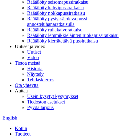
Räätälöity seisomapussiratkaisu
Räätälöity kahvipussiratkaisu
Räätälöity nokkapussiratkaisu
Räätälöity pystyssä oleva pussi
annosteluhanaratkaisulla
Räätälöity rullakalvoratkaisu
Räätälöity lemmikkieläinten ruokapussiratkaisu
Räätälöity kierrätettävä pussiratkaisu
Uutiset ja video
Uutiset
Video
Tietoa meistä
Historia
Näyttely
Tehdaskierros
Ota yhteyttä
Auttaa
Usein kysytyt kysymykset
Tiedoston asetukset
Pyydä tarjous
English
Kotiin
Tuotteet