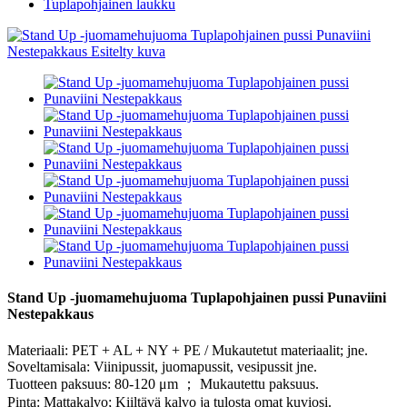
Tuplapohjainen laukku
Stand Up -juomamehujuoma Tuplapohjainen pussi Punaviini
Nestepakkaus
Materiaali: PET + AL + NY + PE / Mukautetut materiaalit; jne.
Soveltamisala: Viinipussit, juomapussit, vesipussit jne.
Tuotteen paksuus: 80-120 μm ； Mukautettu paksuus.
Pinta: Mattakalvo; Kiiltävä kalvo ja tulosta omat kuviosi.