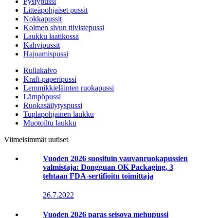
Pystypussi
Litteäpohjaiset pussit
Nokkapussit
Kolmen sivun tiivistepussi
Laukku laatikossa
Kahvipussit
Hajoamispussi
Rullakalvo
Kraft-paperipussi
Lemmikkieläinten ruokapussi
Lämpöpussi
Ruokasäilytyspussi
Tuplapohjainen laukku
Muotoiltu laukku
Viimeisimmät uutiset
Vuoden 2026 suosituin vauvanruokapussien
valmistaja: Dongguan OK Packaging, 3
tehtaan FDA-sertifioitu toimittaja
26.7.2022
Vuoden 2026 paras seisova mehupussi