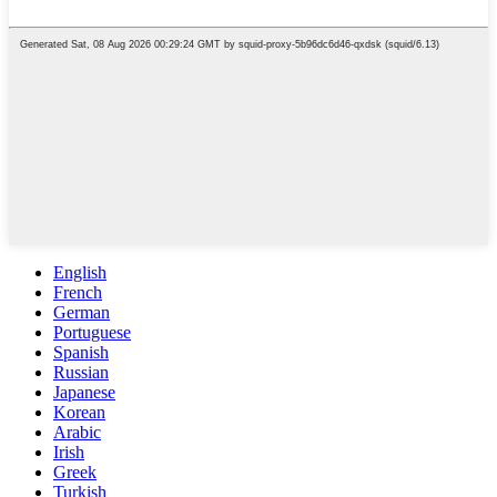
English
French
German
Portuguese
Spanish
Russian
Japanese
Korean
Arabic
Irish
Greek
Turkish